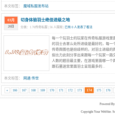
本文标签：
魔域私服发布站
切身体验羽士绝佳进级之地
03月
26日
分类：1.76传奇私服 |
56
人围观 |
已有 0 人发表了看法
每一个玩羽士的玩家在传奇私服游戏里
的羽士去甚么处所进级是最好的，每一个
传奇舆图也是纷歧样的，对羽士进级的
些比力此刻分享出来跟每一个玩家一路
人数的题目最主要，在游戏里面哪一个
跟石墓迷宫里面羽士呈现最多的...
本文标签：
网通 传世
174
«
166
167
168
169
170
171
172
173
175
176
Powered B
Copyright Your WebSite. S