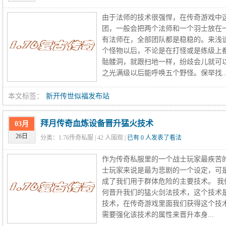
由于法师的技术很强悍，在传奇游戏中
团，一般会把两个法师和一个羽士放在
有法师在，全部团队都是稳稳的。来浅
个怪物以后，不论是在打怪或是练级上
骷髅洞，就跟扫地一样，纷歧会儿就可
之光满级以后能呼唤五个野怪。保举找..
本文标签：
新开传世似福发布站
拜月传奇血炼设备晋升猛火技术
03月
26日
分类：1.76传奇私服 |
42
人围观 |
已有 0 人发表了看法
作为传奇私服里的一个战士玩家最疾苦
士玩家来说是最为悲剧的一个设定，可
成了我们用于群体危险的主要技术。 
何晋升我们的猛火剑法技术，这个技术
技术，在传奇游戏里面我们获得这个技
需要强化该技术的属性来晋升本身...