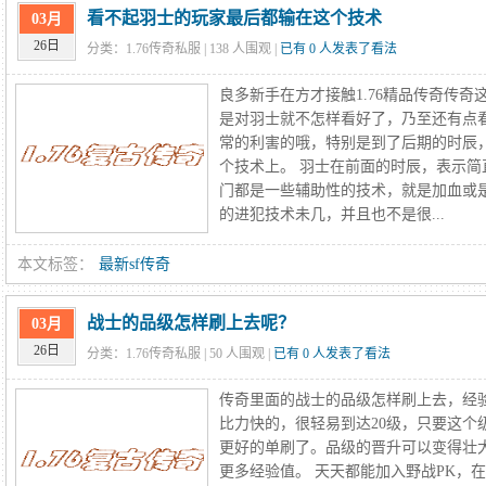
看不起羽士的玩家最后都输在这个技术
03月
26日
分类：1.76传奇私服 |
138
人围观 |
已有 0 人发表了看法
良多新手在方才接触1.76精品传奇传
是对羽士就不怎样看好了，乃至还有点
常的利害的哦，特别是到了后期的时辰
个技术上。 羽士在前面的时辰，表示
门都是一些辅助性的技术，就是加血或
的进犯技术未几，并且也不是很...
本文标签：
最新sf传奇
战士的品级怎样刷上去呢？
03月
26日
分类：1.76传奇私服 |
50
人围观 |
已有 0 人发表了看法
传奇里面的战士的品级怎样刷上去，经
比力快的，很轻易到达20级，只要这个
更好的单刷了。品级的晋升可以变得壮
更多经验值。 天天都能加入野战PK，